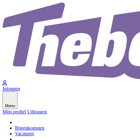
Inloggen
Menu
Mijn profiel
Uitloggen
Bijeenkomsten
Vacatures