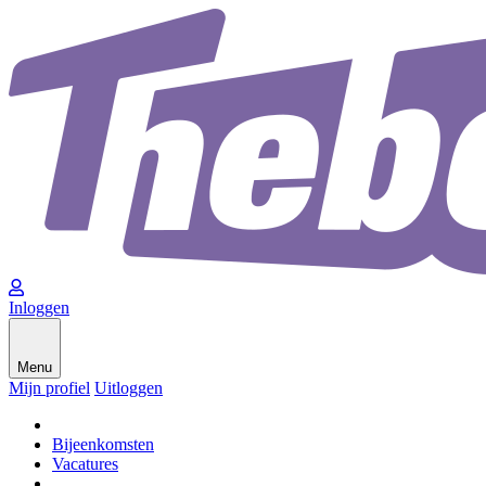
Inloggen
Menu
Mijn profiel
Uitloggen
Bijeenkomsten
Vacatures